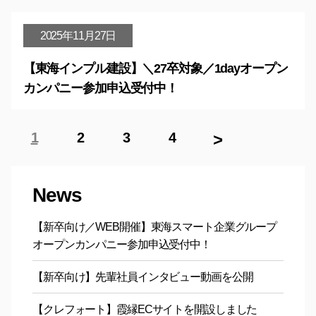
2025年11月27日
【東海インプル建設】＼27卒対象／1dayオープン
カンパニー参加申込受付中！
投
>
1
2
3
4
稿
の
ペ
News
ー
ジ
【新卒向け／WEB開催】東海スマート企業グループ
送
オープンカンパニー参加申込受付中！
り
【新卒向け】先輩社員インタビュー動画を公開
【クレフォート】霞縁ECサイトを開設しました