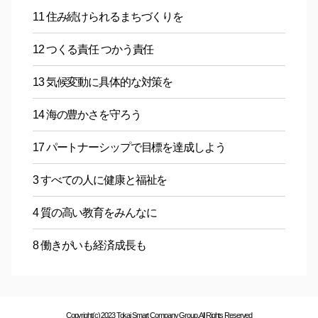
11 住み続けられるまちづくりを
12 つくる責任 つかう責任
13 気候変動に具体的な対策を
14 海の豊かさを守ろう
17 パートナーシップで目標を達成しよう
3 すべての人に健康と福祉を
4 質の高い教育をみんなに
8 働きがいも経済成長も
Copyright(c) 2023 Tokai Smart Company Group. All Rights Reserved