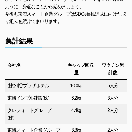
ように、身近なことから始めましょう。
今後も東海スマート企業グループはSDGs目標達成に向けた取
り組みを続けてまいります。
集計結果
会社名
キャップ回収
ワクチン累
量
計数
(株)刈谷プラザホテル
10.0kg
5人分
東海インプル建設(株)
6.2kg
3人分
クレフォートグループ
4.4kg
2人分
(株)
東海スマート企業グループ
3.8kg
2人分