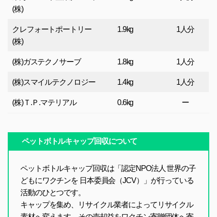
(株)
クレフォートポートリー
1.9kg
1人分
(株)
(株)ガステクノサーブ
1.8kg
1人分
(株)スマイルテクノロジー
1.4kg
1人分
(株)Ｔ.Ｐ.マテリアル
0.6kg
ー
ペットボトルキャップ回収について
ペットボトルキャップ回収は「認定NPO法人 世界の子
どもにワクチンを 日本委員会（JCV）」が行っている
活動のひとつです。
キャップを集め、リサイクル業者によってリサイクル
素材へ変えます。その売却益をワクチン寄贈団体へ寄